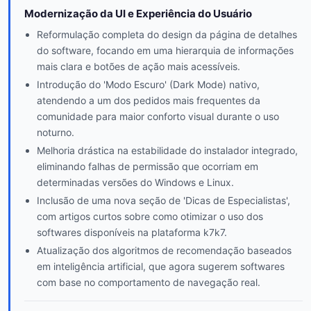
Modernização da UI e Experiência do Usuário
Reformulação completa do design da página de detalhes
do software, focando em uma hierarquia de informações
mais clara e botões de ação mais acessíveis.
Introdução do 'Modo Escuro' (Dark Mode) nativo,
atendendo a um dos pedidos mais frequentes da
comunidade para maior conforto visual durante o uso
noturno.
Melhoria drástica na estabilidade do instalador integrado,
eliminando falhas de permissão que ocorriam em
determinadas versões do Windows e Linux.
Inclusão de uma nova seção de 'Dicas de Especialistas',
com artigos curtos sobre como otimizar o uso dos
softwares disponíveis na plataforma k7k7.
Atualização dos algoritmos de recomendação baseados
em inteligência artificial, que agora sugerem softwares
com base no comportamento de navegação real.