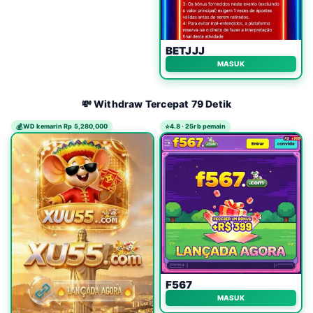
BETJJJ
MASUK
💸 Withdraw Tercepat 79 Detik
💰
WD kemarin Rp 5,280,000
⭐
4.8 · 25rb pemain
F567
MASUK