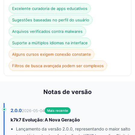
Excelente curadoria de apps educativos
Sugestões baseadas no perfil do usuário
Arquivos verificados contra malwares
Suporte a múltiplos idiomas na interface
Alguns cursos exigem conexão constante
Filtros de busca avançada podem ser complexos
Notas de versão
2.0.0
2026-05-04
Mais recente
k7k7 Evolução: A Nova Geração
Lançamento da versão 2.0.0, representando o maior salto