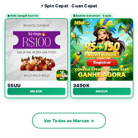
⚡ Spin Cepat · Cuan Cepat
🍀
Hoki banget hari ini
🔔
Scatter beruntun · 5 spin
55UU
3450K
MASUK
MASUK
Ver Todas as Marcas →