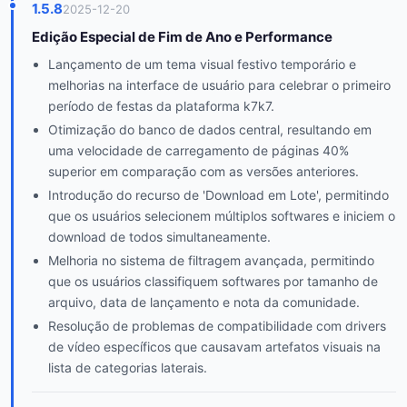
1.5.8
2025-12-20
Edição Especial de Fim de Ano e Performance
Lançamento de um tema visual festivo temporário e
melhorias na interface de usuário para celebrar o primeiro
período de festas da plataforma k7k7.
Otimização do banco de dados central, resultando em
uma velocidade de carregamento de páginas 40%
superior em comparação com as versões anteriores.
Introdução do recurso de 'Download em Lote', permitindo
que os usuários selecionem múltiplos softwares e iniciem o
download de todos simultaneamente.
Melhoria no sistema de filtragem avançada, permitindo
que os usuários classifiquem softwares por tamanho de
arquivo, data de lançamento e nota da comunidade.
Resolução de problemas de compatibilidade com drivers
de vídeo específicos que causavam artefatos visuais na
lista de categorias laterais.