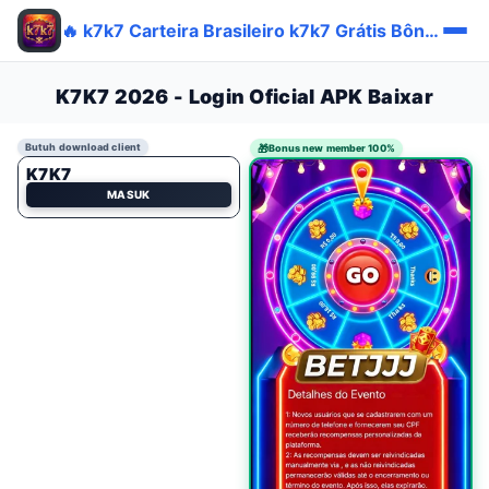
🔥 k7k7 Carteira Brasileiro k7k7 Grátis Bônus App
K7K7 2026 - Login Oficial APK Baixar
Butuh download client
🎁
Bonus new member 100%
K7K7
MASUK