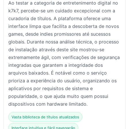
Ao testar a categoria de entretenimento digital no
k7k7, percebe-se um cuidado excepcional com a
curadoria de títulos. A plataforma oferece uma
interface limpa que facilita a descoberta de novos
games, desde indies promissores até sucessos
globais. Durante nossa análise técnica, o processo
de instalação através deste site mostrou-se
extremamente ágil, com verificações de segurança
integradas que garantem a integridade dos
arquivos baixados. É notável como o serviço
prioriza a experiência do usuário, organizando os
aplicativos por requisitos de sistema e
popularidade, o que ajuda muito quem possui
dispositivos com hardware limitado.
Vasta biblioteca de títulos atualizados
Interface intuitiva e fácil navegação