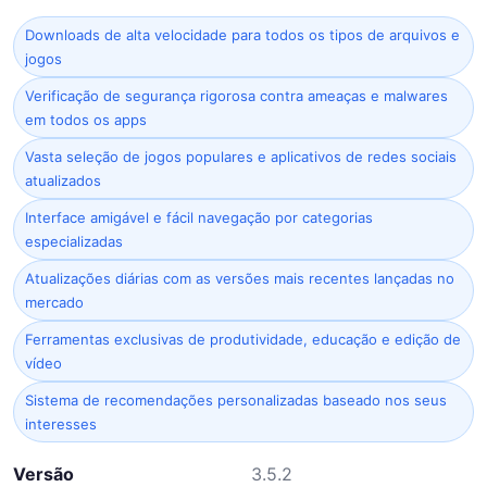
Downloads de alta velocidade para todos os tipos de arquivos e
jogos
Verificação de segurança rigorosa contra ameaças e malwares
em todos os apps
Vasta seleção de jogos populares e aplicativos de redes sociais
atualizados
Interface amigável e fácil navegação por categorias
especializadas
Atualizações diárias com as versões mais recentes lançadas no
mercado
Ferramentas exclusivas de produtividade, educação e edição de
vídeo
Sistema de recomendações personalizadas baseado nos seus
interesses
Versão
3.5.2