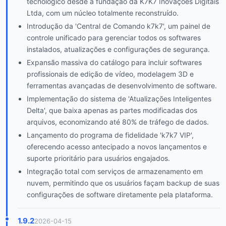
tecnológico desde a fundação da K7K7 Inovações Digitais
Ltda, com um núcleo totalmente reconstruído.
Introdução da 'Central de Comando k7k7', um painel de
controle unificado para gerenciar todos os softwares
instalados, atualizações e configurações de segurança.
Expansão massiva do catálogo para incluir softwares
profissionais de edição de vídeo, modelagem 3D e
ferramentas avançadas de desenvolvimento de software.
Implementação do sistema de 'Atualizações Inteligentes
Delta', que baixa apenas as partes modificadas dos
arquivos, economizando até 80% de tráfego de dados.
Lançamento do programa de fidelidade 'k7k7 VIP',
oferecendo acesso antecipado a novos lançamentos e
suporte prioritário para usuários engajados.
Integração total com serviços de armazenamento em
nuvem, permitindo que os usuários façam backup de suas
configurações de software diretamente pela plataforma.
1.9.2
2026-04-15