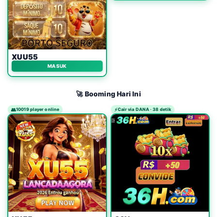
XUU55
MASUK
🚀 Booming Hari Ini
👥
10019 player online
⚡
Cair via DANA · 38 detik