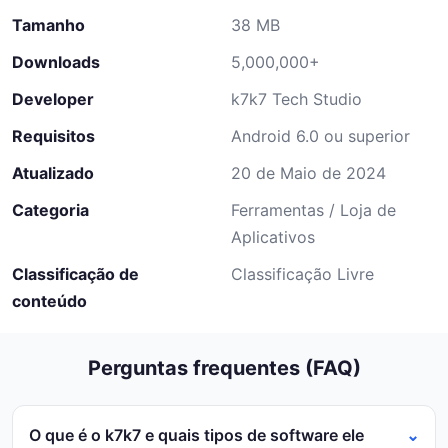
Tamanho
38 MB
Downloads
5,000,000+
Developer
k7k7 Tech Studio
Requisitos
Android 6.0 ou superior
Atualizado
20 de Maio de 2024
Categoria
Ferramentas / Loja de
Aplicativos
Classificação de
Classificação Livre
conteúdo
Perguntas frequentes (FAQ)
O que é o k7k7 e quais tipos de software ele